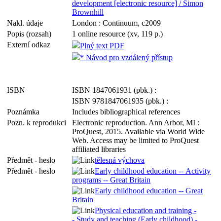
development [electronic resource] / Simon
Brownhill
Nakl. údaje
London : Continuum, c2009
Popis (rozsah)
1 online resource (xv, 119 p.)
Externí odkaz
Plný text PDF
* Návod pro vzdálený přístup
ISBN
ISBN 1847061931 (pbk.) :
ISBN 9781847061935 (pbk.) :
Poznámka
Includes bibliographical references
Pozn. k reprodukci
Electronic reproduction. Ann Arbor, MI :
ProQuest, 2015. Available via World Wide
Web. Access may be limited to ProQuest
affiliated libraries
Předmět - heslo
tělesná výchova
Předmět - heslo
Early childhood education -- Activity
programs -- Great Britain
Early childhood education -- Great
Britain
Physical education and training -
- Study and teaching (Early childhood) -