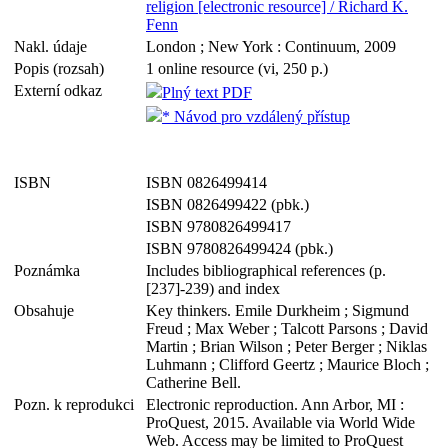
religion [electronic resource] / Richard K.
Fenn
Nakl. údaje
London ; New York : Continuum, 2009
Popis (rozsah)
1 online resource (vi, 250 p.)
Externí odkaz
Plný text PDF
* Návod pro vzdálený přístup
ISBN
ISBN 0826499414
ISBN 0826499422 (pbk.)
ISBN 9780826499417
ISBN 9780826499424 (pbk.)
Poznámka
Includes bibliographical references (p.
[237]-239) and index
Obsahuje
Key thinkers. Emile Durkheim ; Sigmund
Freud ; Max Weber ; Talcott Parsons ; David
Martin ; Brian Wilson ; Peter Berger ; Niklas
Luhmann ; Clifford Geertz ; Maurice Bloch ;
Catherine Bell.
Pozn. k reprodukci
Electronic reproduction. Ann Arbor, MI :
ProQuest, 2015. Available via World Wide
Web. Access may be limited to ProQuest