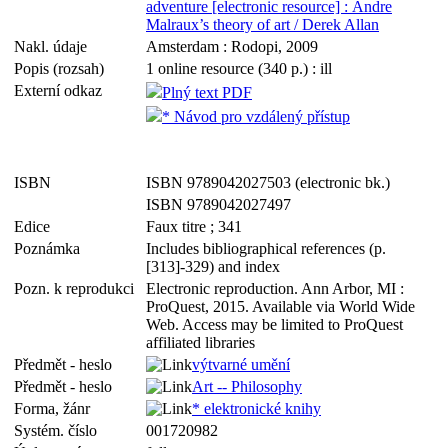
adventure [electronic resource] : Andre
Malraux’s theory of art / Derek Allan
Nakl. údaje
Amsterdam : Rodopi, 2009
Popis (rozsah)
1 online resource (340 p.) : ill
Externí odkaz
Plný text PDF
* Návod pro vzdálený přístup
ISBN
ISBN 9789042027503 (electronic bk.)
ISBN 9789042027497
Edice
Faux titre ; 341
Poznámka
Includes bibliographical references (p.
[313]-329) and index
Pozn. k reprodukci
Electronic reproduction. Ann Arbor, MI :
ProQuest, 2015. Available via World Wide
Web. Access may be limited to ProQuest
affiliated libraries
Předmět - heslo
výtvarné umění
Předmět - heslo
Art -- Philosophy
Forma, žánr
* elektronické knihy
Systém. číslo
001720982