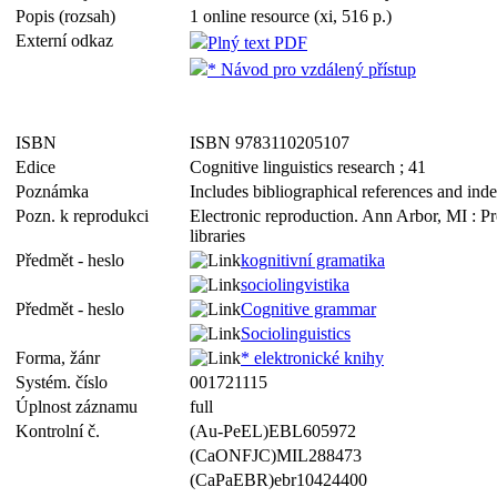
Popis (rozsah)
1 online resource (xi, 516 p.)
Externí odkaz
Plný text PDF
* Návod pro vzdálený přístup
ISBN
ISBN 9783110205107
Edice
Cognitive linguistics research ; 41
Poznámka
Includes bibliographical references and ind
Pozn. k reprodukci
Electronic reproduction. Ann Arbor, MI : P
libraries
Předmět - heslo
kognitivní gramatika
sociolingvistika
Předmět - heslo
Cognitive grammar
Sociolinguistics
Forma, žánr
* elektronické knihy
Systém. číslo
001721115
Úplnost záznamu
full
Kontrolní č.
(Au-PeEL)EBL605972
(CaONFJC)MIL288473
(CaPaEBR)ebr10424400