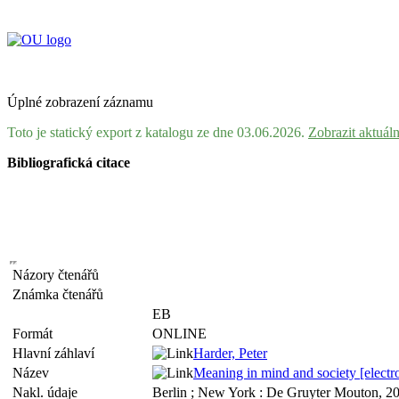
Úplné zobrazení záznamu
Toto je statický export z katalogu ze dne 03.06.2026.
Zobrazit aktuál
Bibliografická citace
Názory čtenářů
Známka čtenářů
EB
Formát
ONLINE
Hlavní záhlaví
Harder, Peter
Název
Meaning in mind and society [electron
Nakl. údaje
Berlin ; New York : De Gruyter Mouton, 2