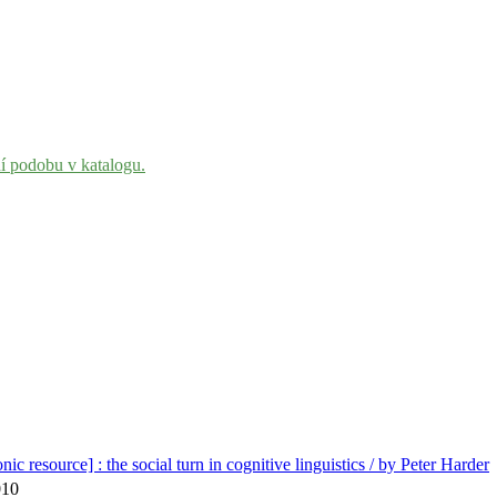
ní podobu v katalogu.
ic resource] : the social turn in cognitive linguistics / by Peter Harder
010