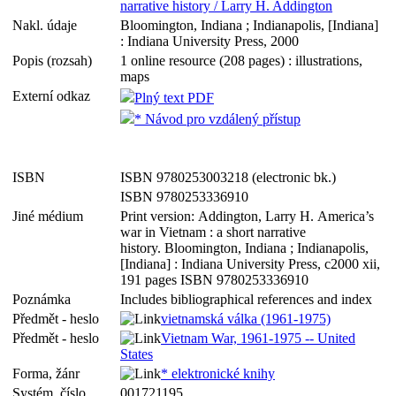
narrative history / Larry H. Addington
Nakl. údaje
Bloomington, Indiana ; Indianapolis, [Indiana]
: Indiana University Press, 2000
Popis (rozsah)
1 online resource (208 pages) : illustrations,
maps
Externí odkaz
Plný text PDF
* Návod pro vzdálený přístup
ISBN
ISBN 9780253003218 (electronic bk.)
ISBN 9780253336910
Jiné médium
Print version: Addington, Larry H. America’s
war in Vietnam : a short narrative
history. Bloomington, Indiana ; Indianapolis,
[Indiana] : Indiana University Press, c2000 xii,
191 pages ISBN 9780253336910
Poznámka
Includes bibliographical references and index
Předmět - heslo
vietnamská válka (1961-1975)
Předmět - heslo
Vietnam War, 1961-1975 -- United
States
Forma, žánr
* elektronické knihy
Systém. číslo
001721195