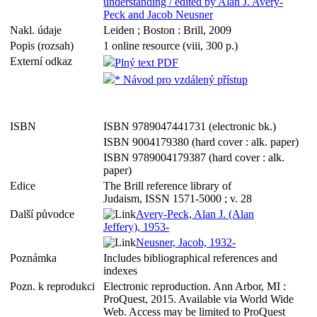
understanding / edited by Alan J. Avery-
Peck and Jacob Neusner
Nakl. údaje
Leiden ; Boston : Brill, 2009
Popis (rozsah)
1 online resource (viii, 300 p.)
Externí odkaz
Plný text PDF
* Návod pro vzdálený přístup
ISBN
ISBN 9789047441731 (electronic bk.)
ISBN 9004179380 (hard cover : alk. paper)
ISBN 9789004179387 (hard cover : alk.
paper)
Edice
The Brill reference library of
Judaism, ISSN 1571-5000 ; v. 28
Další původce
Avery-Peck, Alan J. (Alan
Jeffery), 1953-
Neusner, Jacob, 1932-
Poznámka
Includes bibliographical references and
indexes
Pozn. k reprodukci
Electronic reproduction. Ann Arbor, MI :
ProQuest, 2015. Available via World Wide
Web. Access may be limited to ProQuest