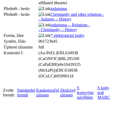
affiliated libraries
Předmět - heslo
judaismus
Předmět - heslo
Christianity and other religions -
- Judaism -- History
judaismus -- Relations -
- Christianity -- History
Forma, žánr
* elektronické knihy
Systém. číslo
001723645
Úplnost záznamu
full
Kontrolní č.
(Au-PeEL)EBL634938
(CaONFJC)MIL295100
(CaPaEBR)ebr10439335
(MiAaPQ)EBC634938
(OCoLC)695990118
S
S kódy
Zvolte
Standardní
Katalogizační
Zkrácený
textovými
polí
formát:
formát
záznam
záznam
návěštími
MARC