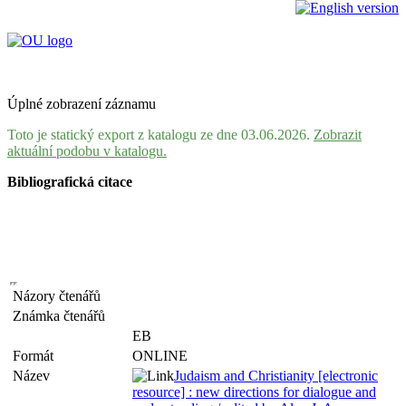
Úplné zobrazení záznamu
Toto je statický export z katalogu ze dne 03.06.2026.
Zobrazit
aktuální podobu v katalogu.
Bibliografická citace
Názory čtenářů
Známka čtenářů
EB
Formát
ONLINE
Název
Judaism and Christianity [electronic
resource] : new directions for dialogue and