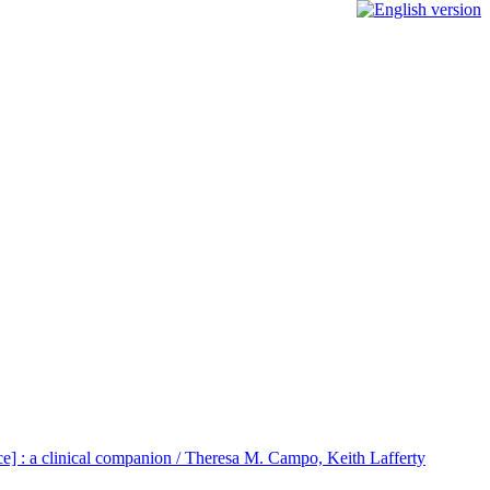
urce] : a clinical companion / Theresa M. Campo, Keith Lafferty