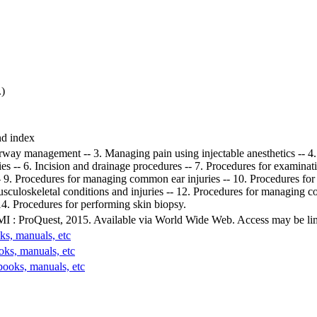
.)
nd index
 airway management -- 3. Managing pain using injectable anesthetics --
es -- 6. Incision and drainage procedures -- 7. Procedures for examinat
9. Procedures for managing common ear injuries -- 10. Procedures for
loskeletal conditions and injuries -- 12. Procedures for managing co
4. Procedures for performing skin biopsy.
MI : ProQuest, 2015. Available via World Wide Web. Access may be limit
ks, manuals, etc
oks, manuals, etc
books, manuals, etc