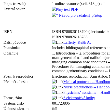
Popis (rozsah)
1 online resource (xvii, 313 p.) : ill
Externí odkaz
Plný text PDF
* Návod pro vzdálený přístup
ISBN
ISBN 9780826118790 (electronic bk
ISBN 9780826118783
Další původce
Lafferty, Keith A.
Poznámka
Includes bibliographical references a
Obsahuje
1. Introduction -- 2. Procedures for
management of nail and nailbed injuri
managing common nose conditions -- 
Procedures for managing common muscu
common genitourinary conditions -- 1
Pozn. k reprodukci
Electronic reproduction. Ann Arbor, 
Předmět - heslo
Medical protocols -- Handboo
Nurse practitioners -- Handbo
Physicians’ assistants -- Hand
Forma, žánr
* elektronické knihy
Systém. číslo
001723806
Úplnost záznamu
full