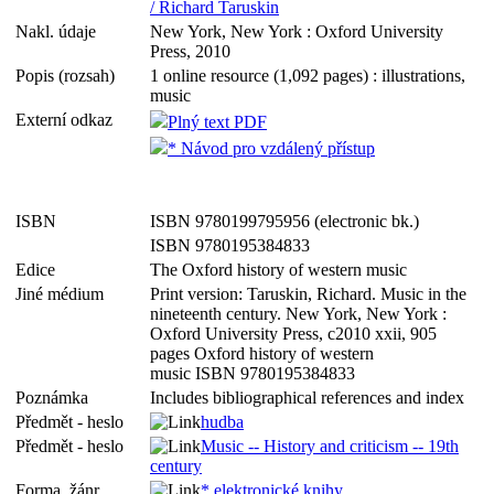
/ Richard Taruskin
Nakl. údaje
New York, New York : Oxford University
Press, 2010
Popis (rozsah)
1 online resource (1,092 pages) : illustrations,
music
Externí odkaz
Plný text PDF
* Návod pro vzdálený přístup
ISBN
ISBN 9780199795956 (electronic bk.)
ISBN 9780195384833
Edice
The Oxford history of western music
Jiné médium
Print version: Taruskin, Richard. Music in the
nineteenth century. New York, New York :
Oxford University Press, c2010 xxii, 905
pages Oxford history of western
music ISBN 9780195384833
Poznámka
Includes bibliographical references and index
Předmět - heslo
hudba
Předmět - heslo
Music -- History and criticism -- 19th
century
Forma, žánr
* elektronické knihy