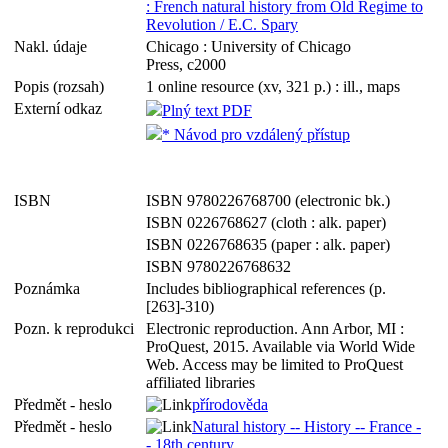
: French natural history from Old Regime to
Revolution / E.C. Spary
Nakl. údaje
Chicago : University of Chicago
Press, c2000
Popis (rozsah)
1 online resource (xv, 321 p.) : ill., maps
Externí odkaz
Plný text PDF
* Návod pro vzdálený přístup
ISBN
ISBN 9780226768700 (electronic bk.)
ISBN 0226768627 (cloth : alk. paper)
ISBN 0226768635 (paper : alk. paper)
ISBN 9780226768632
Poznámka
Includes bibliographical references (p.
[263]-310)
Pozn. k reprodukci
Electronic reproduction. Ann Arbor, MI :
ProQuest, 2015. Available via World Wide
Web. Access may be limited to ProQuest
affiliated libraries
Předmět - heslo
přírodověda
Předmět - heslo
Natural history -- History -- France -
- 18th century