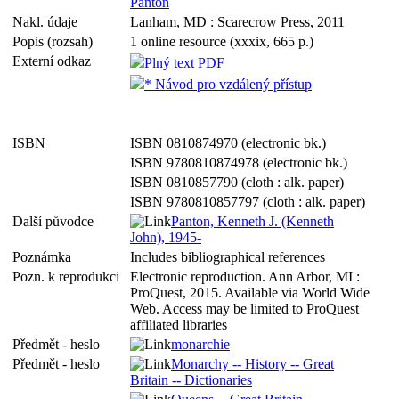
Panton
Nakl. údaje
Lanham, MD : Scarecrow Press, 2011
Popis (rozsah)
1 online resource (xxxix, 665 p.)
Externí odkaz
Plný text PDF
* Návod pro vzdálený přístup
ISBN
ISBN 0810874970 (electronic bk.)
ISBN 9780810874978 (electronic bk.)
ISBN 0810857790 (cloth : alk. paper)
ISBN 9780810857797 (cloth : alk. paper)
Další původce
Panton, Kenneth J. (Kenneth
John), 1945-
Poznámka
Includes bibliographical references
Pozn. k reprodukci
Electronic reproduction. Ann Arbor, MI :
ProQuest, 2015. Available via World Wide
Web. Access may be limited to ProQuest
affiliated libraries
Předmět - heslo
monarchie
Předmět - heslo
Monarchy -- History -- Great
Britain -- Dictionaries