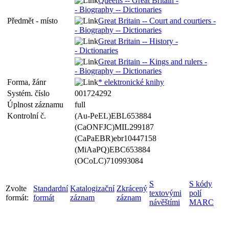
Queens -- Great Britain -
- Biography -- Dictionaries
Předmět - místo
Great Britain -- Court and courtiers -
- Biography -- Dictionaries
Great Britain -- History -
- Dictionaries
Great Britain -- Kings and rulers -
- Biography -- Dictionaries
Forma, žánr
* elektronické knihy
Systém. číslo
001724292
Úplnost záznamu
full
Kontrolní č.
(Au-PeEL)EBL653884
(CaONFJC)MIL299187
(CaPaEBR)ebr10447158
(MiAaPQ)EBC653884
(OCoLC)710993084
S
S kódy
Zvolte
Standardní
Katalogizační
Zkrácený
textovými
polí
formát:
formát
záznam
záznam
návěštími
MARC