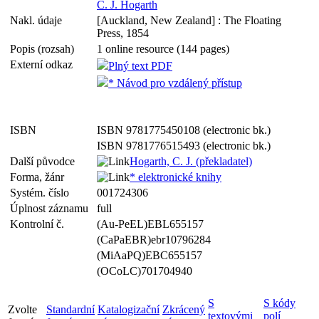
C. J. Hogarth
Nakl. údaje
[Auckland, New Zealand] : The Floating
Press, 1854
Popis (rozsah)
1 online resource (144 pages)
Externí odkaz
Plný text PDF
* Návod pro vzdálený přístup
ISBN
ISBN 9781775450108 (electronic bk.)
ISBN 9781776515493 (electronic bk.)
Další původce
Hogarth, C. J. (překladatel)
Forma, žánr
* elektronické knihy
Systém. číslo
001724306
Úplnost záznamu
full
Kontrolní č.
(Au-PeEL)EBL655157
(CaPaEBR)ebr10796284
(MiAaPQ)EBC655157
(OCoLC)701704940
S
S kódy
Zvolte
Standardní
Katalogizační
Zkrácený
textovými
polí