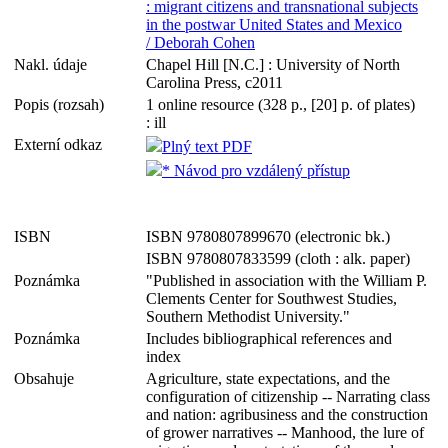
: migrant citizens and transnational subjects
in the postwar United States and Mexico
/ Deborah Cohen
Nakl. údaje
Chapel Hill [N.C.] : University of North
Carolina Press, c2011
Popis (rozsah)
1 online resource (328 p., [20] p. of plates)
: ill
Externí odkaz
Plný text PDF
* Návod pro vzdálený přístup
ISBN
ISBN 9780807899670 (electronic bk.)
ISBN 9780807833599 (cloth : alk. paper)
Poznámka
"Published in association with the William P.
Clements Center for Southwest Studies,
Southern Methodist University."
Poznámka
Includes bibliographical references and
index
Obsahuje
Agriculture, state expectations, and the
configuration of citizenship -- Narrating class
and nation: agribusiness and the construction
of grower narratives -- Manhood, the lure of