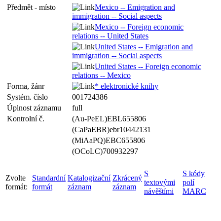
Předmět - místo
Mexico -- Emigration and
immigration -- Social aspects
Mexico -- Foreign economic
relations -- United States
United States -- Emigration and
immigration -- Social aspects
United States -- Foreign economic
relations -- Mexico
Forma, žánr
* elektronické knihy
Systém. číslo
001724386
Úplnost záznamu
full
Kontrolní č.
(Au-PeEL)EBL655806
(CaPaEBR)ebr10442131
(MiAaPQ)EBC655806
(OCoLC)700932297
S
S kódy
Zvolte
Standardní
Katalogizační
Zkrácený
textovými
polí
formát:
formát
záznam
záznam
návěštími
MARC