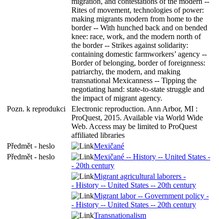
migration, and contestations of the modern --
Rites of movement, technologies of power:
making migrants modern from home to the
border -- With hunched back and on bended
knee: race, work, and the modern north of
the border -- Strikes against solidarity:
containing domestic farmworkers’ agency --
Border of belonging, border of foreignness:
patriarchy, the modern, and making
transnational Mexicanness -- Tipping the
negotiating hand: state-to-state struggle and
the impact of migrant agency.
Pozn. k reprodukci
Electronic reproduction. Ann Arbor, MI :
ProQuest, 2015. Available via World Wide
Web. Access may be limited to ProQuest
affiliated libraries
Předmět - heslo
Mexičané
Předmět - heslo
Mexičané -- History -- United States -
- 20th century
Migrant agricultural laborers -
- History -- United States -- 20th century
Migrant labor -- Government policy -
- History -- United States -- 20th century
Transnationalism