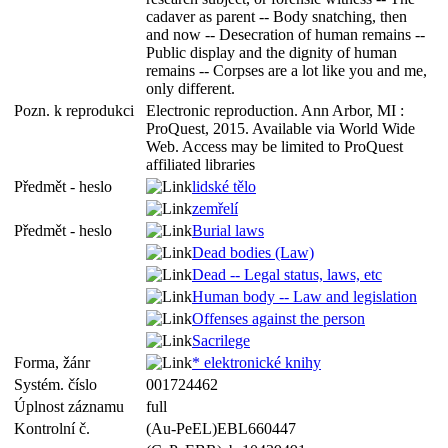
cadaver as parent -- Body snatching, then
and now -- Desecration of human remains --
Public display and the dignity of human
remains -- Corpses are a lot like you and me,
only different.
Pozn. k reprodukci
Electronic reproduction. Ann Arbor, MI :
ProQuest, 2015. Available via World Wide
Web. Access may be limited to ProQuest
affiliated libraries
Předmět - heslo
lidské tělo
zemřelí
Předmět - heslo
Burial laws
Dead bodies (Law)
Dead -- Legal status, laws, etc
Human body -- Law and legislation
Offenses against the person
Sacrilege
Forma, žánr
* elektronické knihy
Systém. číslo
001724462
Úplnost záznamu
full
Kontrolní č.
(Au-PeEL)EBL660447