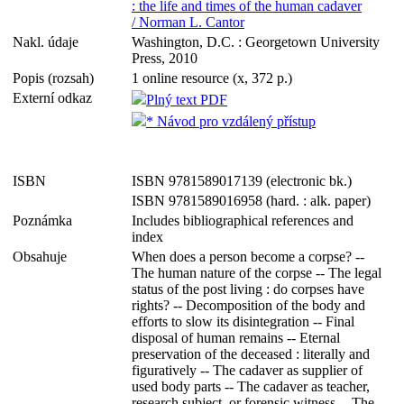
: the life and times of the human cadaver
/ Norman L. Cantor
Nakl. údaje
Washington, D.C. : Georgetown University
Press, 2010
Popis (rozsah)
1 online resource (x, 372 p.)
Externí odkaz
Plný text PDF
* Návod pro vzdálený přístup
ISBN
ISBN 9781589017139 (electronic bk.)
ISBN 9781589016958 (hard. : alk. paper)
Poznámka
Includes bibliographical references and
index
Obsahuje
When does a person become a corpse? --
The human nature of the corpse -- The legal
status of the post living : do corpses have
rights? -- Decomposition of the body and
efforts to slow its disintegration -- Final
disposal of human remains -- Eternal
preservation of the deceased : literally and
figuratively -- The cadaver as supplier of
used body parts -- The cadaver as teacher,
research subject, or forensic witness -- The