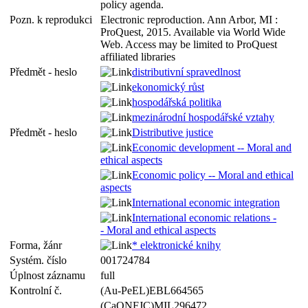
policy agenda.
Pozn. k reprodukci
Electronic reproduction. Ann Arbor, MI :
ProQuest, 2015. Available via World Wide
Web. Access may be limited to ProQuest
affiliated libraries
Předmět - heslo
distributivní spravedlnost
ekonomický růst
hospodářská politika
mezinárodní hospodářské vztahy
Předmět - heslo
Distributive justice
Economic development -- Moral and
ethical aspects
Economic policy -- Moral and ethical
aspects
International economic integration
International economic relations -
- Moral and ethical aspects
Forma, žánr
* elektronické knihy
Systém. číslo
001724784
Úplnost záznamu
full
Kontrolní č.
(Au-PeEL)EBL664565
(CaONFJC)MIL296472