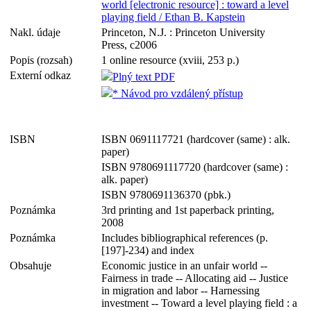
world [electronic resource] : toward a level
playing field / Ethan B. Kapstein
Nakl. údaje
Princeton, N.J. : Princeton University
Press, c2006
Popis (rozsah)
1 online resource (xviii, 253 p.)
Externí odkaz
Plný text PDF
* Návod pro vzdálený přístup
ISBN
ISBN 0691117721 (hardcover (same) : alk.
paper)
ISBN 9780691117720 (hardcover (same) :
alk. paper)
ISBN 9780691136370 (pbk.)
Poznámka
3rd printing and 1st paperback printing,
2008
Poznámka
Includes bibliographical references (p.
[197]-234) and index
Obsahuje
Economic justice in an unfair world --
Fairness in trade -- Allocating aid -- Justice
in migration and labor -- Harnessing
investment -- Toward a level playing field : a