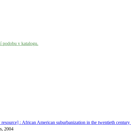
ní podobu v katalogu.
ic resource] : African American suburbanization in the twentieth centur
ss, 2004