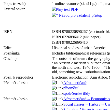
Popis (rozsah)
1 online resource (xi, 411 p.) : ill., m
Externí odkaz
Plný text PDF
* Návod pro vzdálený přístup
ISBN
ISBN 9780226896267 (electronic bk
ISBN 0226896412 (alk. paper)
ISBN 9780226896410
Edice
Historical studies of urban America
Poznámka
Includes bibliographical references (
Obsahuje
The outskirts of town : the geography
: an African American suburban dream
the north and west, 1940-1960 -- "The
old, something new : suburbanization 
Pozn. k reprodukci
Electronic reproduction. Ann Arbor, 
Předmět - heslo
Afroameričané
předměstí
společenské třídy
Předmět - heslo
Afroameričané -- Economic co
Social classes -- History -- Un
Suburban African Americans --