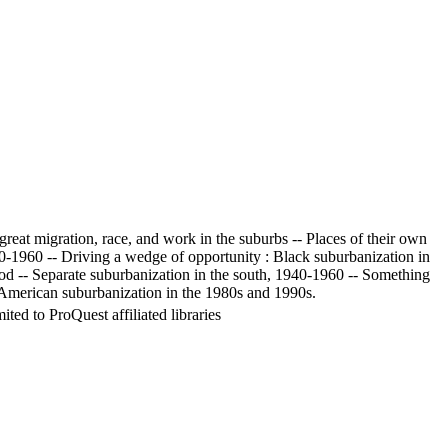
reat migration, race, and work in the suburbs -- Places of their own
0-1960 -- Driving a wedge of opportunity : Black suburbanization in
iod -- Separate suburbanization in the south, 1940-1960 -- Something
n American suburbanization in the 1980s and 1990s.
ed to ProQuest affiliated libraries