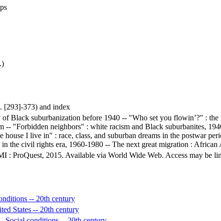
aps
.)
p. [293]-373) and index
 of Black suburbanization before 1940 -- "Who set you flowin’?" : the g
 -- "Forbidden neighbors" : white racism and Black suburbanites, 194
 house I live in" : race, class, and suburban dreams in the postwar per
in the civil rights era, 1960-1980 -- The next great migration : Africa
MI : ProQuest, 2015. Available via World Wide Web. Access may be limit
nditions -- 20th century
ited States -- 20th century
 Social conditions -- 20th century