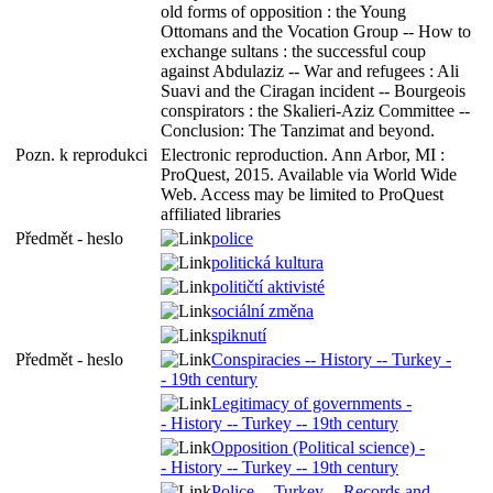
old forms of opposition : the Young
Ottomans and the Vocation Group -- How to
exchange sultans : the successful coup
against Abdulaziz -- War and refugees : Ali
Suavi and the Ciragan incident -- Bourgeois
conspirators : the Skalieri-Aziz Committee --
Conclusion: The Tanzimat and beyond.
Pozn. k reprodukci
Electronic reproduction. Ann Arbor, MI :
ProQuest, 2015. Available via World Wide
Web. Access may be limited to ProQuest
affiliated libraries
Předmět - heslo
police
politická kultura
političtí aktivisté
sociální změna
spiknutí
Předmět - heslo
Conspiracies -- History -- Turkey -
- 19th century
Legitimacy of governments -
- History -- Turkey -- 19th century
Opposition (Political science) -
- History -- Turkey -- 19th century
Police -- Turkey -- Records and