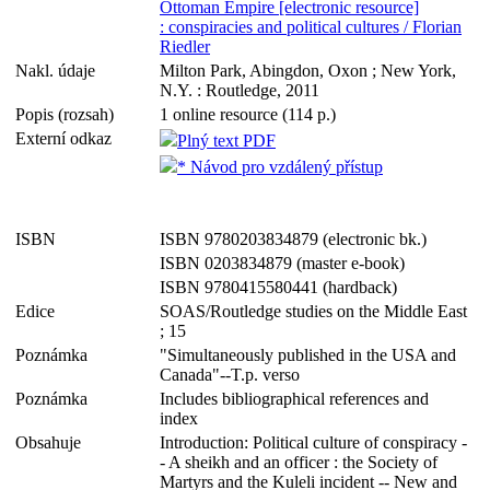
Ottoman Empire [electronic resource]
: conspiracies and political cultures / Florian
Riedler
Nakl. údaje
Milton Park, Abingdon, Oxon ; New York,
N.Y. : Routledge, 2011
Popis (rozsah)
1 online resource (114 p.)
Externí odkaz
Plný text PDF
* Návod pro vzdálený přístup
ISBN
ISBN 9780203834879 (electronic bk.)
ISBN 0203834879 (master e-book)
ISBN 9780415580441 (hardback)
Edice
SOAS/Routledge studies on the Middle East
; 15
Poznámka
"Simultaneously published in the USA and
Canada"--T.p. verso
Poznámka
Includes bibliographical references and
index
Obsahuje
Introduction: Political culture of conspiracy -
- A sheikh and an officer : the Society of
Martyrs and the Kuleli incident -- New and