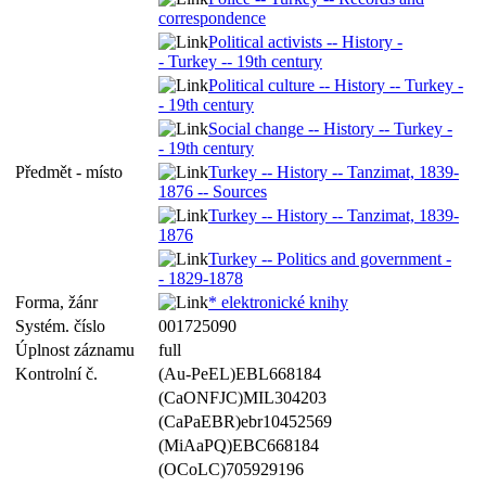
correspondence
Political activists -- History -
- Turkey -- 19th century
Political culture -- History -- Turkey -
- 19th century
Social change -- History -- Turkey -
- 19th century
Předmět - místo
Turkey -- History -- Tanzimat, 1839-
1876 -- Sources
Turkey -- History -- Tanzimat, 1839-
1876
Turkey -- Politics and government -
- 1829-1878
Forma, žánr
* elektronické knihy
Systém. číslo
001725090
Úplnost záznamu
full
Kontrolní č.
(Au-PeEL)EBL668184
(CaONFJC)MIL304203
(CaPaEBR)ebr10452569
(MiAaPQ)EBC668184
(OCoLC)705929196