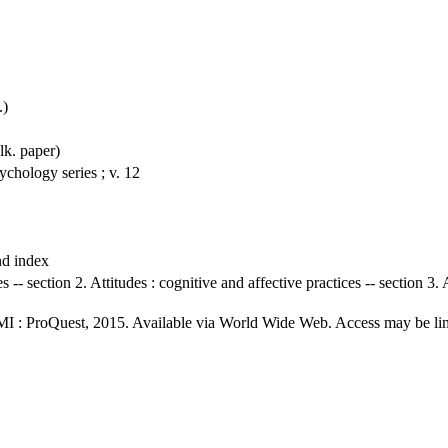
.)
k. paper)
hology series ; v. 12
nd index
s -- section 2. Attitudes : cognitive and affective practices -- section 3
MI : ProQuest, 2015. Available via World Wide Web. Access may be limit