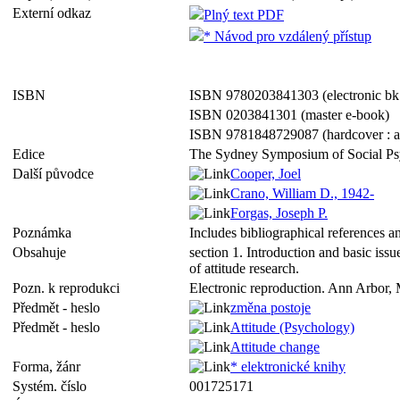
Externí odkaz
Plný text PDF
* Návod pro vzdálený přístup
ISBN
ISBN 9780203841303 (electronic bk
ISBN 0203841301 (master e-book)
ISBN 9781848729087 (hardcover : al
Edice
The Sydney Symposium of Social Psyc
Další původce
Cooper, Joel
Crano, William D., 1942-
Forgas, Joseph P.
Poznámka
Includes bibliographical references a
Obsahuje
section 1. Introduction and basic issue
of attitude research.
Pozn. k reprodukci
Electronic reproduction. Ann Arbor, 
Předmět - heslo
změna postoje
Předmět - heslo
Attitude (Psychology)
Attitude change
Forma, žánr
* elektronické knihy
Systém. číslo
001725171