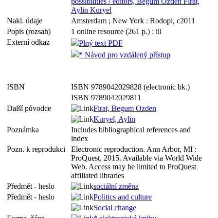
possibilities / editors, Begum Ozden Firat,
Aylin Kuryel
Nakl. údaje
Amsterdam ; New York : Rodopi, c2011
Popis (rozsah)
1 online resource (261 p.) : ill
Externí odkaz
Plný text PDF
* Návod pro vzdálený přístup
ISBN
ISBN 9789042029828 (electronic bk.)
ISBN 9789042029811
Další původce
Firat, Begum Ozden
Kuryel, Aylin
Poznámka
Includes bibliographical references and
index
Pozn. k reprodukci
Electronic reproduction. Ann Arbor, MI :
ProQuest, 2015. Available via World Wide
Web. Access may be limited to ProQuest
affiliated libraries
Předmět - heslo
sociální změna
Předmět - heslo
Politics and culture
Social change