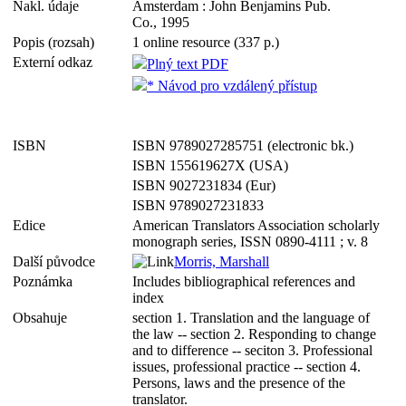
Nakl. údaje
Amsterdam : John Benjamins Pub.
Co., 1995
Popis (rozsah)
1 online resource (337 p.)
Externí odkaz
Plný text PDF
* Návod pro vzdálený přístup
ISBN
ISBN 9789027285751 (electronic bk.)
ISBN 155619627X (USA)
ISBN 9027231834 (Eur)
ISBN 9789027231833
Edice
American Translators Association scholarly
monograph series, ISSN 0890-4111 ; v. 8
Další původce
Morris, Marshall
Poznámka
Includes bibliographical references and
index
Obsahuje
section 1. Translation and the language of
the law -- section 2. Responding to change
and to difference -- seciton 3. Professional
issues, professional practice -- section 4.
Persons, laws and the presence of the
translator.