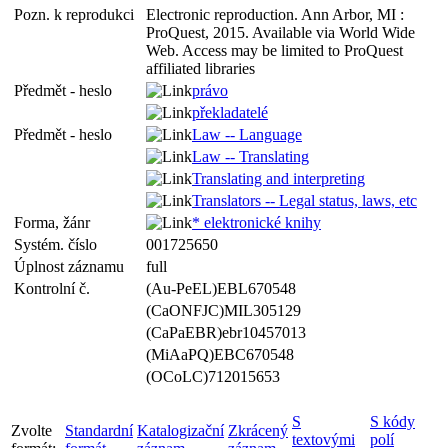
Pozn. k reprodukci
Electronic reproduction. Ann Arbor, MI :
ProQuest, 2015. Available via World Wide
Web. Access may be limited to ProQuest
affiliated libraries
Předmět - heslo
právo
překladatelé
Předmět - heslo
Law -- Language
Law -- Translating
Translating and interpreting
Translators -- Legal status, laws, etc
Forma, žánr
* elektronické knihy
Systém. číslo
001725650
Úplnost záznamu
full
Kontrolní č.
(Au-PeEL)EBL670548
(CaONFJC)MIL305129
(CaPaEBR)ebr10457013
(MiAaPQ)EBC670548
(OCoLC)712015653
S
S kódy
Zvolte
Standardní
Katalogizační
Zkrácený
textovými
polí