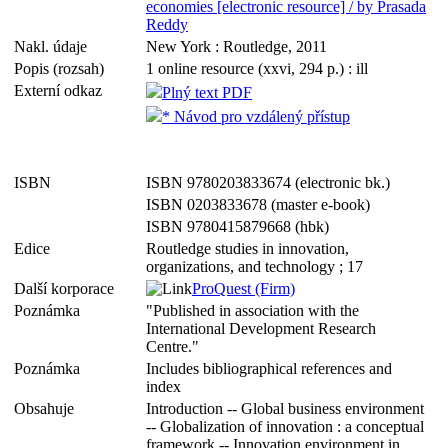
economies [electronic resource] / by Prasada
Reddy
Nakl. údaje
New York : Routledge, 2011
Popis (rozsah)
1 online resource (xxvi, 294 p.) : ill
Externí odkaz
Plný text PDF
* Návod pro vzdálený přístup
ISBN
ISBN 9780203833674 (electronic bk.)
ISBN 0203833678 (master e-book)
ISBN 9780415879668 (hbk)
Edice
Routledge studies in innovation,
organizations, and technology ; 17
Další korporace
ProQuest (Firm)
Poznámka
"Published in association with the
International Development Research
Centre."
Poznámka
Includes bibliographical references and
index
Obsahuje
Introduction -- Global business environment
-- Globalization of innovation : a conceptual
framework -- Innovation environment in