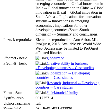
emerging economies -- Global innovation in
India -- Global innovation in China -- Global
innovation in Brazil -- Global innovation in
South Africa -- Implications for innovation
systems -- Innovations in emerging
economies : implications for other
developing countries (South-South
dimension) -- Summary and conclusions.
Pozn. k reprodukci
Electronic reproduction. Ann Arbor, MI :
ProQuest, 2015. Available via World Wide
Web. Access may be limited to ProQuest
affiliated libraries
Předmět - heslo
globalizace
Předmět - heslo
Creative ability in business -
- Developing countries -- Case studies
Globalization -- Developing
countries -- Case studies
Research, Industrial -- Developing
countries -- Case studies
Forma, žánr
* elektronické knihy
Systém. číslo
001725714
Úplnost záznamu
full
Kontrolní č.
(Au-PeEL)EBL672570