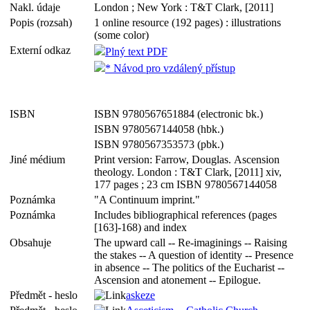
Nakl. údaje
London ; New York : T&T Clark, [2011]
Popis (rozsah)
1 online resource (192 pages) : illustrations
(some color)
Externí odkaz
Plný text PDF
* Návod pro vzdálený přístup
ISBN
ISBN 9780567651884 (electronic bk.)
ISBN 9780567144058 (hbk.)
ISBN 9780567353573 (pbk.)
Jiné médium
Print version: Farrow, Douglas. Ascension
theology. London : T&T Clark, [2011] xiv,
177 pages ; 23 cm ISBN 9780567144058
Poznámka
"A Continuum imprint."
Poznámka
Includes bibliographical references (pages
[163]-168) and index
Obsahuje
The upward call -- Re-imaginings -- Raising
the stakes -- A question of identity -- Presence
in absence -- The politics of the Eucharist --
Ascension and atonement -- Epilogue.
Předmět - heslo
askeze