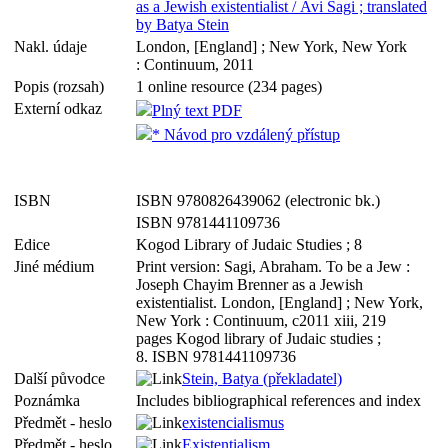
as a Jewish existentialist / Avi Sagi ; translated
by Batya Stein
Nakl. údaje
London, [England] ; New York, New York
: Continuum, 2011
Popis (rozsah)
1 online resource (234 pages)
Externí odkaz
Plný text PDF
* Návod pro vzdálený přístup
ISBN
ISBN 9780826439062 (electronic bk.)
ISBN 9781441109736
Edice
Kogod Library of Judaic Studies ; 8
Jiné médium
Print version: Sagi, Abraham. To be a Jew :
Joseph Chayim Brenner as a Jewish
existentialist. London, [England] ; New York,
New York : Continuum, c2011 xiii, 219
pages Kogod library of Judaic studies ;
8. ISBN 9781441109736
Další původce
Stein, Batya (překladatel)
Poznámka
Includes bibliographical references and index
Předmět - heslo
existencialismus
Předmět - heslo
Existentialism