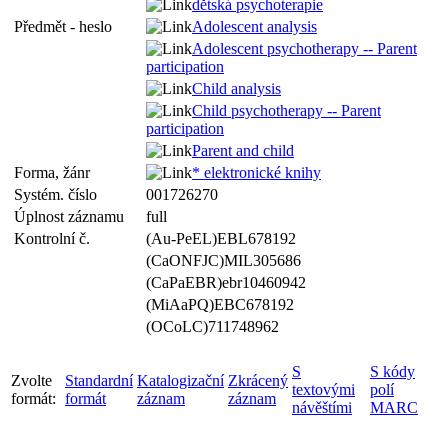
dětská psychoterapie
Předmět - heslo
Adolescent analysis
Adolescent psychotherapy -- Parent
participation
Child analysis
Child psychotherapy -- Parent
participation
Parent and child
Forma, žánr
* elektronické knihy
Systém. číslo
001726270
Úplnost záznamu
full
Kontrolní č.
(Au-PeEL)EBL678192
(CaONFJC)MIL305686
(CaPaEBR)ebr10460942
(MiAaPQ)EBC678192
(OCoLC)711748962
S
S kódy
Zvolte
Standardní
Katalogizační
Zkrácený
textovými
polí
formát:
formát
záznam
záznam
návěštími
MARC