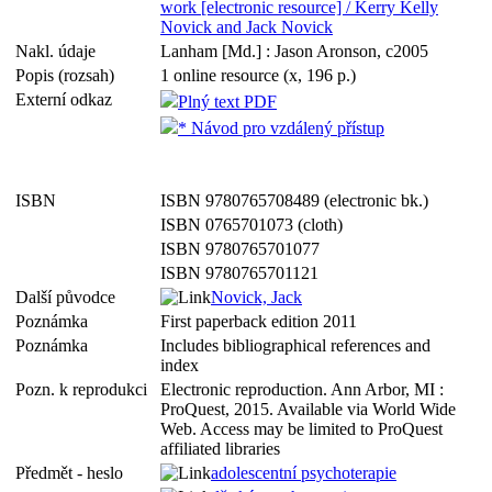
work [electronic resource] / Kerry Kelly
Novick and Jack Novick
Nakl. údaje
Lanham [Md.] : Jason Aronson, c2005
Popis (rozsah)
1 online resource (x, 196 p.)
Externí odkaz
Plný text PDF
* Návod pro vzdálený přístup
ISBN
ISBN 9780765708489 (electronic bk.)
ISBN 0765701073 (cloth)
ISBN 9780765701077
ISBN 9780765701121
Další původce
Novick, Jack
Poznámka
First paperback edition 2011
Poznámka
Includes bibliographical references and
index
Pozn. k reprodukci
Electronic reproduction. Ann Arbor, MI :
ProQuest, 2015. Available via World Wide
Web. Access may be limited to ProQuest
affiliated libraries
Předmět - heslo
adolescentní psychoterapie