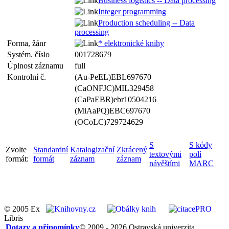
Business logistics -- Data processing
Integer programming
Production scheduling -- Data
processing
Forma, žánr
* elektronické knihy
Systém. číslo
001728679
Úplnost záznamu
full
Kontrolní č.
(Au-PeEL)EBL697670
(CaONFJC)MIL329458
(CaPaEBR)ebr10504216
(MiAaPQ)EBC697670
(OCoLC)729724629
S
S kódy
Zvolte
Standardní
Katalogizační
Zkrácený
textovými
polí
formát:
formát
záznam
záznam
návěštími
MARC
© 2005 Ex
Libris
Dotazy a připomínky
© 2009 - 2026 Ostravská univerzita