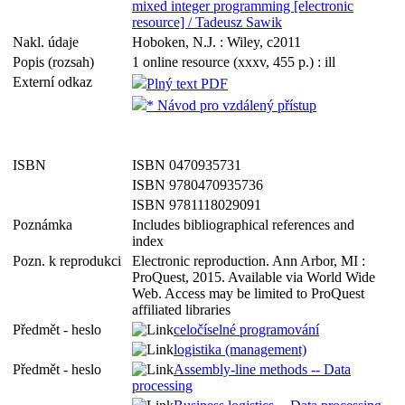
mixed integer programming [electronic
resource] / Tadeusz Sawik
Nakl. údaje
Hoboken, N.J. : Wiley, c2011
Popis (rozsah)
1 online resource (xxxv, 455 p.) : ill
Externí odkaz
Plný text PDF
* Návod pro vzdálený přístup
ISBN
ISBN 0470935731
ISBN 9780470935736
ISBN 9781118029091
Poznámka
Includes bibliographical references and
index
Pozn. k reprodukci
Electronic reproduction. Ann Arbor, MI :
ProQuest, 2015. Available via World Wide
Web. Access may be limited to ProQuest
affiliated libraries
Předmět - heslo
celočíselné programování
logistika (management)
Předmět - heslo
Assembly-line methods -- Data
processing