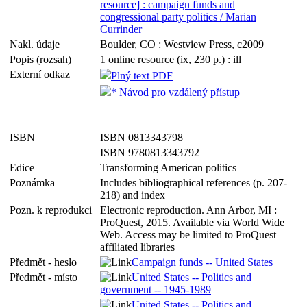
resource] : campaign funds and
congressional party politics / Marian
Currinder
Nakl. údaje
Boulder, CO : Westview Press, c2009
Popis (rozsah)
1 online resource (ix, 230 p.) : ill
Externí odkaz
Plný text PDF
* Návod pro vzdálený přístup
ISBN
ISBN 0813343798
ISBN 9780813343792
Edice
Transforming American politics
Poznámka
Includes bibliographical references (p. 207-
218) and index
Pozn. k reprodukci
Electronic reproduction. Ann Arbor, MI :
ProQuest, 2015. Available via World Wide
Web. Access may be limited to ProQuest
affiliated libraries
Předmět - heslo
Campaign funds -- United States
Předmět - místo
United States -- Politics and
government -- 1945-1989
United States -- Politics and