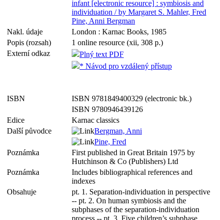
infant [electronic resource] : symbiosis and
individuation / by Margaret S. Mahler, Fred
Pine, Anni Bergman
Nakl. údaje
London : Karnac Books, 1985
Popis (rozsah)
1 online resource (xii, 308 p.)
Externí odkaz
Plný text PDF
* Návod pro vzdálený přístup
ISBN
ISBN 9781849400329 (electronic bk.)
ISBN 9780946439126
Edice
Karnac classics
Další původce
Bergman, Anni
Pine, Fred
Poznámka
First published in Great Britain 1975 by
Hutchinson & Co (Publishers) Ltd
Poznámka
Includes bibliographical references and
indexes
Obsahuje
pt. 1. Separation-individuation in perspective
-- pt. 2. On human symbiosis and the
subphases of the separation-individuation
process -- pt. 3. Five children’s subphase