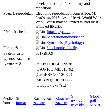
development -- pt. 4. Summary and
reflections.
Pozn. k reprodukci
Electronic reproduction. Ann Arbor, MI :
ProQuest, 2015. Available via World Wide
Web. Access may be limited to ProQuest
affiliated libraries
Předmět - heslo
Infant psychology
Separation-individuation
Symbiosis (Psychology)
Forma, žánr
* elektronické knihy
Systém. číslo
001729169
Úplnost záznamu
full
Kontrolní č.
(Au-PeEL)EBL709538
(CaONFJC)MIL311792
(CaPaEBR)ebr10497211
(MiAaPQ)EBC709538
(OCoLC)727649327
S
S kódy
Zvolte
Standardní
Katalogizační
Zkrácený
textovými
polí
formát:
formát
záznam
záznam
návěštími
MARC