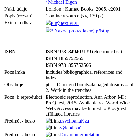
/ Michael Eigen
Nakl. údaje
London : Karnac Books, 2005, c2001
Popis (rozsah)
1 online resource (xv, 179 p.)
Externí odkaz
Plný text PDF
* Návod pro vzdálený přístup
ISBN
ISBN 9781849403139 (electronic bk.)
ISBN 1855752565
ISBN 9781855752566
Poznámka
Includes bibliographical references and
index
Obsahuje
pt. 1. Damaged bonds-damaged dreams -- pt.
2. Work in the trenches.
Pozn. k reprodukci
Electronic reproduction. Ann Arbor, MI :
ProQuest, 2015. Available via World Wide
Web. Access may be limited to ProQuest
affiliated libraries
Předmět - heslo
psychoanalýza
výklad snů
Předmět - heslo
Dream interpretation