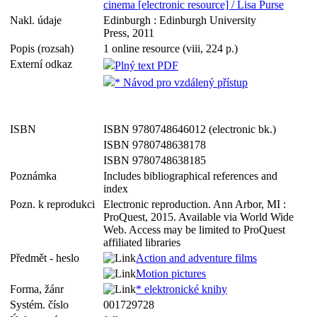
cinema [electronic resource] / Lisa Purse
Nakl. údaje
Edinburgh : Edinburgh University
Press, 2011
Popis (rozsah)
1 online resource (viii, 224 p.)
Externí odkaz
Plný text PDF
* Návod pro vzdálený přístup
ISBN
ISBN 9780748646012 (electronic bk.)
ISBN 9780748638178
ISBN 9780748638185
Poznámka
Includes bibliographical references and
index
Pozn. k reprodukci
Electronic reproduction. Ann Arbor, MI :
ProQuest, 2015. Available via World Wide
Web. Access may be limited to ProQuest
affiliated libraries
Předmět - heslo
Action and adventure films
Motion pictures
Forma, žánr
* elektronické knihy
Systém. číslo
001729728