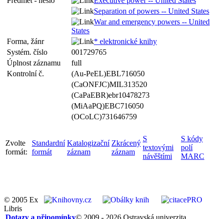
Předmět - heslo
Executive power -- United States
Separation of powers -- United States
War and emergency powers -- United
States
Forma, žánr
* elektronické knihy
Systém. číslo
001729765
Úplnost záznamu
full
Kontrolní č.
(Au-PeEL)EBL716050
(CaONFJC)MIL313520
(CaPaEBR)ebr10478273
(MiAaPQ)EBC716050
(OCoLC)731646759
S
S kódy
Zvolte
Standardní
Katalogizační
Zkrácený
textovými
polí
formát:
formát
záznam
záznam
návěštími
MARC
© 2005 Ex
Libris
Dotazy a připomínky
© 2009 - 2026 Ostravská univerzita