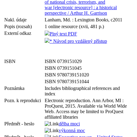
of national crisis, terrorism, and
war [electronic resource] : a historical
perspective / Arthur H. Garrison
Nakl. údaje
Lanham, Md. : Lexington Books, c2011
Popis (rozsah)
1 online resource (xvii, 481 p.)
Externí odkaz
Plný text PDF
* Návod pro vzdálený přístup
ISBN
ISBN 0739151029
ISBN 0739151045
ISBN 9780739151020
ISBN 9780739151044
Poznámka
Includes bibliographical references and
index
Pozn. k reprodukci
Electronic reproduction. Ann Arbor, MI :
ProQuest, 2015. Available via World Wide
Web. Access may be limited to ProQuest
affiliated libraries
Předmět - heslo
dělba moci
výkonná moc