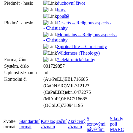
Předmět - heslo
duchovní život
hory
pouště
Předmět - heslo
Deserts -- Religious aspects -
- Christianity
Mountains -- Religious aspects -
- Christianity
Spiritual life -- Christianity
Wilderness (Theology)
Forma, žánr
* elektronické knihy
Systém. číslo
001729857
Úplnost záznamu
full
Kontrolní č.
(Au-PeEL)EBL716685
(CaONFJC)MIL312123
(CaPaEBR)ebr10472275
(MiAaPQ)EBC716685
(OCoLC)730941195
S
S kódy
Zvolte
Standardní
Katalogizační
Zkrácený
textovými
polí
formát:
formát
záznam
záznam
návěštími
MARC