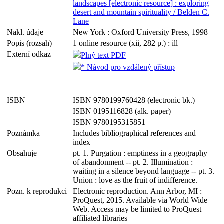
landscapes [electronic resource] : exploring
desert and mountain spirituality / Belden C.
Lane
Nakl. údaje
New York : Oxford University Press, 1998
Popis (rozsah)
1 online resource (xii, 282 p.) : ill
Externí odkaz
Plný text PDF
* Návod pro vzdálený přístup
ISBN
ISBN 9780199760428 (electronic bk.)
ISBN 0195116828 (alk. paper)
ISBN 9780195315851
Poznámka
Includes bibliographical references and
index
Obsahuje
pt. 1. Purgation : emptiness in a geography
of abandonment -- pt. 2. Illumination :
waiting in a silence beyond language -- pt. 3.
Union : love as the fruit of indifference.
Pozn. k reprodukci
Electronic reproduction. Ann Arbor, MI :
ProQuest, 2015. Available via World Wide
Web. Access may be limited to ProQuest
affiliated libraries