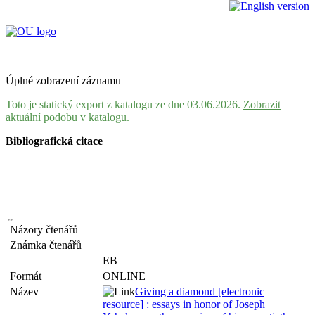
Úplné zobrazení záznamu
Toto je statický export z katalogu ze dne 03.06.2026.
Zobrazit
aktuální podobu v katalogu.
Bibliografická citace
Názory čtenářů
Známka čtenářů
EB
Formát
ONLINE
Název
Giving a diamond [electronic
resource] : essays in honor of Joseph