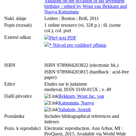
Yahalom on the occasion of his seventieth
birthday / edited by Wout van Bekkum and
Naoya Katsumata
Nakl. údaje
Leiden : Boston ; Brill, 2011
Popis (rozsah)
1 online resource (vi, 328 p.) : ill. (some
col.), col. port
Externí odkaz
Plný text PDF
* Návod pro vzdálený přístup
ISBN
ISBN 9789004203822 (electronic bk.)
ISBN 9789004203815 (hardback : acid-free
paper)
Edice
Etudes sur le judaisme
medieval, ISSN 0169-815X ; v. 49
Další původce
Bekkum, Wout Jac. van
Katsumata, Naoya
Yahalom, Joseph
Poznámka
Includes bibliographical references and
indexes
Pozn. k reprodukci
Electronic reproduction. Ann Arbor, MI :
ProQuest, 2015. Available via World Wide