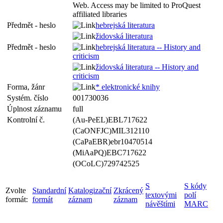
Web. Access may be limited to ProQuest
affiliated libraries
Předmět - heslo
hebrejská literatura
židovská literatura
Předmět - heslo
hebrejská literatura -- History and
criticism
židovská literatura -- History and
criticism
Forma, žánr
* elektronické knihy
Systém. číslo
001730036
Úplnost záznamu
full
Kontrolní č.
(Au-PeEL)EBL717622
(CaONFJC)MIL312110
(CaPaEBR)ebr10470514
(MiAaPQ)EBC717622
(OCoLC)729742525
S
S kódy
Zvolte
Standardní
Katalogizační
Zkrácený
textovými
polí
formát:
formát
záznam
záznam
návěštími
MARC