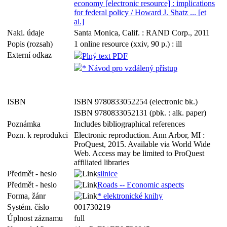
economy [electronic resource] : implications
for federal policy / Howard J. Shatz ... [et
al.]
Nakl. údaje
Santa Monica, Calif. : RAND Corp., 2011
Popis (rozsah)
1 online resource (xxiv, 90 p.) : ill
Externí odkaz
Plný text PDF
* Návod pro vzdálený přístup
ISBN
ISBN 9780833052254 (electronic bk.)
ISBN 9780833052131 (pbk. : alk. paper)
Poznámka
Includes bibliographical references
Pozn. k reprodukci
Electronic reproduction. Ann Arbor, MI :
ProQuest, 2015. Available via World Wide
Web. Access may be limited to ProQuest
affiliated libraries
Předmět - heslo
silnice
Předmět - heslo
Roads -- Economic aspects
Forma, žánr
* elektronické knihy
Systém. číslo
001730219
Úplnost záznamu
full