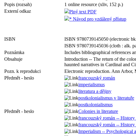
Popis (rozsah)
1 online resource (xliv, 152 p.)
Externí odkaz
Plný text PDF
* Návod pro vzdálený přístup
ISBN
ISBN 9780739145050 (electronic bk
ISBN 9780739145036 (cloth : alk. p
Poznámka
Includes bibliographical references a
Obsahuje
Introduction -- The return of the co
haunted narratives in Cardinal and Ci
Pozn. k reprodukci
Electronic reproduction. Ann Arbor, 
Předmět - heslo
francouzský román
imperialismus
literatura a dějiny
postkolonialismus v literatuře
postkolonialismus
Předmět - heslo
Colonies in literature
francouzský román -- History a
francouzský román -- History 
Imperialism -- Psychological 