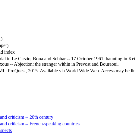
.)
aper)
nd index
lonial in Le Clezio, Bona and Sebbar -- 17 October 1961: haunting in K
xous -- Abjection: the stranger within in Prevost and Bouraoui.
MI : ProQuest, 2015. Available via World Wide Web. Access may be limit
nd criticism -- 20th century
and criticism -- French-speaking countries
aspects