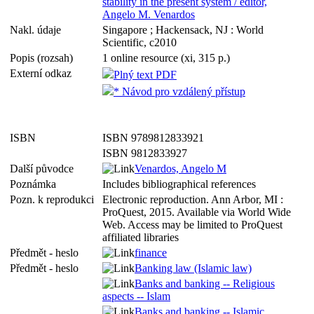
stability in the present system / editor,
Angelo M. Venardos
Nakl. údaje
Singapore ; Hackensack, NJ : World
Scientific, c2010
Popis (rozsah)
1 online resource (xi, 315 p.)
Externí odkaz
Plný text PDF
* Návod pro vzdálený přístup
ISBN
ISBN 9789812833921
ISBN 9812833927
Další původce
Venardos, Angelo M
Poznámka
Includes bibliographical references
Pozn. k reprodukci
Electronic reproduction. Ann Arbor, MI :
ProQuest, 2015. Available via World Wide
Web. Access may be limited to ProQuest
affiliated libraries
Předmět - heslo
finance
Předmět - heslo
Banking law (Islamic law)
Banks and banking -- Religious
aspects -- Islam
Banks and banking -- Islamic