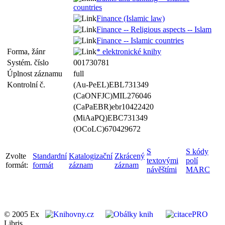
countries
Finance (Islamic law)
Finance -- Religious aspects -- Islam
Finance -- Islamic countries
Forma, žánr
* elektronické knihy
Systém. číslo
001730781
Úplnost záznamu
full
Kontrolní č.
(Au-PeEL)EBL731349
(CaONFJC)MIL276046
(CaPaEBR)ebr10422420
(MiAaPQ)EBC731349
(OCoLC)670429672
S
S kódy
Zvolte
Standardní
Katalogizační
Zkrácený
textovými
polí
formát:
formát
záznam
záznam
návěštími
MARC
© 2005 Ex
Libris