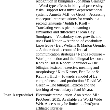
recognition in bilinguals / Jonathan Grainger
-- Word-type effects in bilingual processing
tasks : support for a mixed-representational
system / Annette M.B. de Groot -- Accessing
conceptual representations for words in a
second language / Judith F. Kroll --
Translating versus picture naming :
similarities and differences / Joan Gay
Snodgrass -- Vocabulary size, growth, and
use / Paul Nation -- Attrition of vocabulary
knowledge / Bert Weltens & Marjon Grendel
-- A theoretical account of lexical
communication strategies / Nanda Poulisse --
Word production and the bilingual lexicon /
Kees de Bot & Robert Schreuder -- The
bilingual lexicon : exercise, meaning and
morphology / Kim Kirsner, Erin Lalor &
Kathryn Hird -- Towards a model of L2
comprehension and production / David W.
Green -- The bilingual lexicon and the
teaching of vocabulary / Paul Meara.
Pozn. k reprodukci
Electronic reproduction. Ann Arbor, MI :
ProQuest, 2015. Available via World Wide
Web. Access may be limited to ProQuest
affiliated libraries