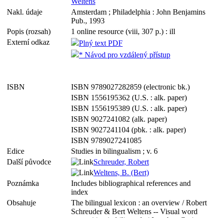
Weltens
Nakl. údaje
Amsterdam ; Philadelphia : John Benjamins
Pub., 1993
Popis (rozsah)
1 online resource (viii, 307 p.) : ill
Externí odkaz
Plný text PDF
* Návod pro vzdálený přístup
ISBN
ISBN 9789027282859 (electronic bk.)
ISBN 1556195362 (U.S. : alk. paper)
ISBN 1556195389 (U.S. : alk. paper)
ISBN 9027241082 (alk. paper)
ISBN 9027241104 (pbk. : alk. paper)
ISBN 9789027241085
Edice
Studies in bilingualism ; v. 6
Další původce
Schreuder, Robert
Weltens, B. (Bert)
Poznámka
Includes bibliographical references and
index
Obsahuje
The bilingual lexicon : an overview / Robert
Schreuder & Bert Weltens -- Visual word