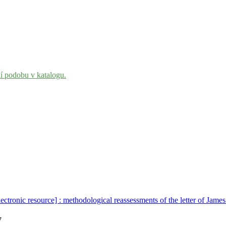
ní podobu v katalogu.
ctronic resource] : methodological reassessments of the letter of Jame
7