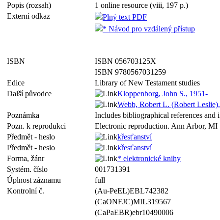
Popis (rozsah)
1 online resource (viii, 197 p.)
Externí odkaz
Plný text PDF
* Návod pro vzdálený přístup
ISBN
ISBN 056703125X
ISBN 9780567031259
Edice
Library of New Testament studies
Další původce
Kloppenborg, John S., 1951-
Webb, Robert L. (Robert Leslie)
Poznámka
Includes bibliographical references and 
Pozn. k reprodukci
Electronic reproduction. Ann Arbor, MI 
Předmět - heslo
křesťanství
Předmět - heslo
křesťanství
Forma, žánr
* elektronické knihy
Systém. číslo
001731391
Úplnost záznamu
full
Kontrolní č.
(Au-PeEL)EBL742382
(CaONFJC)MIL319567
(CaPaEBR)ebr10490006