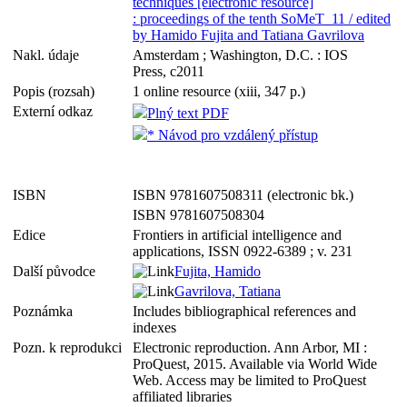
techniques [electronic resource]
: proceedings of the tenth SoMeT_11 / edited
by Hamido Fujita and Tatiana Gavrilova
Nakl. údaje
Amsterdam ; Washington, D.C. : IOS
Press, c2011
Popis (rozsah)
1 online resource (xiii, 347 p.)
Externí odkaz
Plný text PDF
* Návod pro vzdálený přístup
ISBN
ISBN 9781607508311 (electronic bk.)
ISBN 9781607508304
Edice
Frontiers in artificial intelligence and
applications, ISSN 0922-6389 ; v. 231
Další původce
Fujita, Hamido
Gavrilova, Tatiana
Poznámka
Includes bibliographical references and
indexes
Pozn. k reprodukci
Electronic reproduction. Ann Arbor, MI :
ProQuest, 2015. Available via World Wide
Web. Access may be limited to ProQuest
affiliated libraries