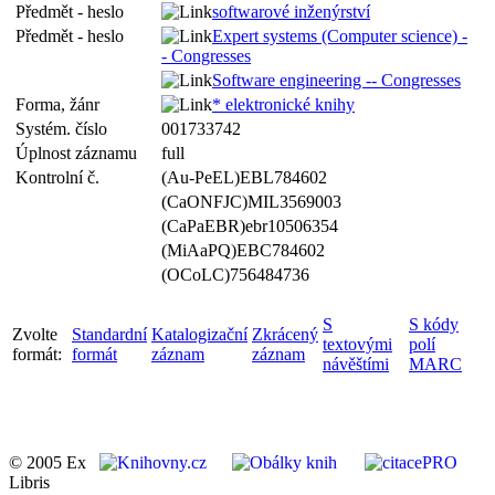
Předmět - heslo
softwarové inženýrství
Předmět - heslo
Expert systems (Computer science) -
- Congresses
Software engineering -- Congresses
Forma, žánr
* elektronické knihy
Systém. číslo
001733742
Úplnost záznamu
full
Kontrolní č.
(Au-PeEL)EBL784602
(CaONFJC)MIL3569003
(CaPaEBR)ebr10506354
(MiAaPQ)EBC784602
(OCoLC)756484736
S
S kódy
Zvolte
Standardní
Katalogizační
Zkrácený
textovými
polí
formát:
formát
záznam
záznam
návěštími
MARC
© 2005 Ex
Libris