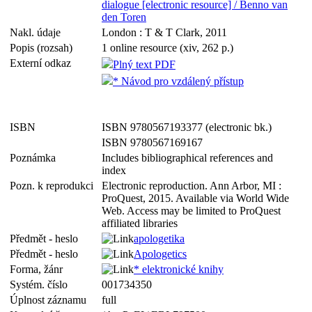
dialogue [electronic resource] / Benno van
den Toren
Nakl. údaje
London : T & T Clark, 2011
Popis (rozsah)
1 online resource (xiv, 262 p.)
Externí odkaz
Plný text PDF
* Návod pro vzdálený přístup
ISBN
ISBN 9780567193377 (electronic bk.)
ISBN 9780567169167
Poznámka
Includes bibliographical references and
index
Pozn. k reprodukci
Electronic reproduction. Ann Arbor, MI :
ProQuest, 2015. Available via World Wide
Web. Access may be limited to ProQuest
affiliated libraries
Předmět - heslo
apologetika
Předmět - heslo
Apologetics
Forma, žánr
* elektronické knihy
Systém. číslo
001734350
Úplnost záznamu
full