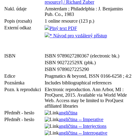
resource] / Richard Zuber
Nakl. údaje
Amsterdam ; Philadelphia : J. Benjamins
Pub. Co., 1983
Popis (rozsah)
1 online resource (123 p.)
Externí odkaz
Plný text PDF
* Návod pro vzdálený přístup
ISBN
ISBN 9789027280367 (electronic bk.)
ISBN 902722529X (pbk.)
ISBN 9789027225290
Edice
Pragmatics & beyond, ISSN 0166-6258 ; 4:2
Poznámka
Includes bibliographical references
Pozn. k reprodukci
Electronic reproduction. Ann Arbor, MI :
ProQuest, 2015. Available via World Wide
Web. Access may be limited to ProQuest
affiliated libraries
Předmět - heslo
angličtina
Předmět - heslo
angličtina -- Imperative
angličtina -- Interjections
angličtina -- Interrogative