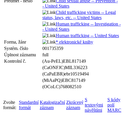
Předmět - heslo
Child sexual abuse -- Prevention -
- United States
Child trafficking victims -- Legal
status, laws, etc. -- United States
Human trafficking -- Investigation -
- United States
Human trafficking -- United States
Forma, žánr
* elektronické knihy
Systém. číslo
001735359
Úplnost záznamu
full
Kontrolní č.
(Au-PeEL)EBL817149
(CaONFJC)MIL336223
(CaPaEBR)ebr10519494
(MiAaPQ)EBC817149
(OCoLC)768082510
S
S kódy
Zvolte
Standardní
Katalogizační
Zkrácený
textovými
polí
formát:
formát
záznam
záznam
návěštími
MARC