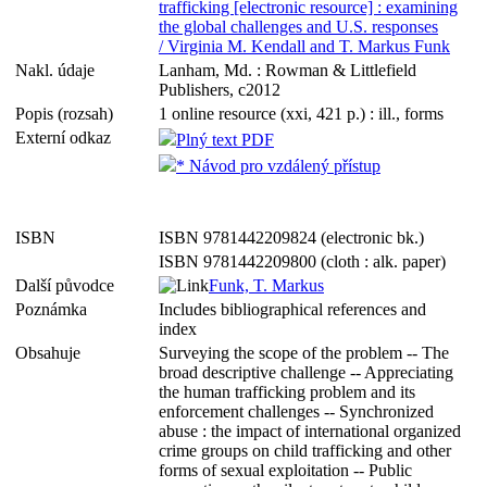
trafficking [electronic resource] : examining
the global challenges and U.S. responses
/ Virginia M. Kendall and T. Markus Funk
Nakl. údaje
Lanham, Md. : Rowman & Littlefield
Publishers, c2012
Popis (rozsah)
1 online resource (xxi, 421 p.) : ill., forms
Externí odkaz
Plný text PDF
* Návod pro vzdálený přístup
ISBN
ISBN 9781442209824 (electronic bk.)
ISBN 9781442209800 (cloth : alk. paper)
Další původce
Funk, T. Markus
Poznámka
Includes bibliographical references and
index
Obsahuje
Surveying the scope of the problem -- The
broad descriptive challenge -- Appreciating
the human trafficking problem and its
enforcement challenges -- Synchronized
abuse : the impact of international organized
crime groups on child trafficking and other
forms of sexual exploitation -- Public