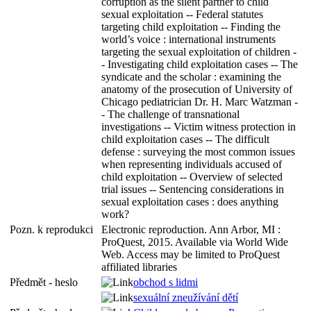
corruption as the silent partner to child
sexual exploitation -- Federal statutes
targeting child exploitation -- Finding the
world’s voice : international instruments
targeting the sexual exploitation of children -
- Investigating child exploitation cases -- The
syndicate and the scholar : examining the
anatomy of the prosecution of University of
Chicago pediatrician Dr. H. Marc Watzman -
- The challenge of transnational
investigations -- Victim witness protection in
child exploitation cases -- The difficult
defense : surveying the most common issues
when representing individuals accused of
child exploitation -- Overview of selected
trial issues -- Sentencing considerations in
sexual exploitation cases : does anything
work?
Pozn. k reprodukci
Electronic reproduction. Ann Arbor, MI :
ProQuest, 2015. Available via World Wide
Web. Access may be limited to ProQuest
affiliated libraries
Předmět - heslo
obchod s lidmi
sexuální zneužívání dětí