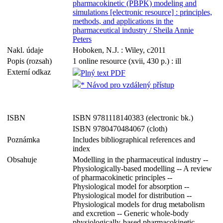
pharmacokinetic (PBPK) modeling and
simulations [electronic resource] : principles,
methods, and applications in the
pharmaceutical industry / Sheila Annie
Peters
Nakl. údaje
Hoboken, N.J. : Wiley, c2011
Popis (rozsah)
1 online resource (xvii, 430 p.) : ill
Externí odkaz
Plný text PDF
* Návod pro vzdálený přístup
ISBN
ISBN 9781118140383 (electronic bk.)
ISBN 9780470484067 (cloth)
Poznámka
Includes bibliographical references and
index
Obsahuje
Modelling in the pharmaceutical industry --
Physiologically-based modelling -- A review
of pharmacokinetic principles --
Physiological model for absorption --
Physiological model for distribution --
Physiological models for drug metabolism
and excretion -- Generic whole-body
physiologically-based pharmacokinetic