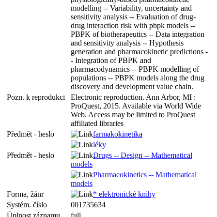
modelling -- Variability, uncertainty and
sensitivity analysis -- Evaluation of drug-
drug interaction risk with pbpk models --
PBPK of biotherapeutics -- Data integration
and sensitivity analysis -- Hypothesis
generation and pharmacokinetic predictions -
- Integration of PBPK and
pharmacodynamics -- PBPK modelling of
populations -- PBPK models along the drug
discovery and development value chain.
Pozn. k reprodukci
Electronic reproduction. Ann Arbor, MI :
ProQuest, 2015. Available via World Wide
Web. Access may be limited to ProQuest
affiliated libraries
Předmět - heslo
farmakokinetika
léky
Předmět - heslo
Drugs -- Design -- Mathematical
models
Pharmacokinetics -- Mathematical
models
Forma, žánr
* elektronické knihy
Systém. číslo
001735634
Úplnost záznamu
full