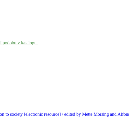
ní podobu v katalogu.
ion to society [electronic resource] / edited by Mette Morsing and Alfo