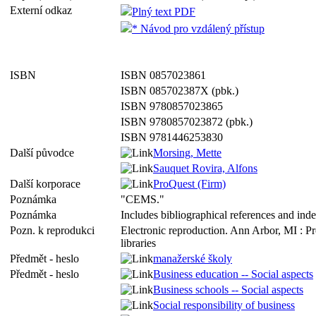
Externí odkaz
Plný text PDF
* Návod pro vzdálený přístup
ISBN
ISBN 0857023861
ISBN 085702387X (pbk.)
ISBN 9780857023865
ISBN 9780857023872 (pbk.)
ISBN 9781446253830
Další původce
Morsing, Mette
Sauquet Rovira, Alfons
Další korporace
ProQuest (Firm)
Poznámka
"CEMS."
Poznámka
Includes bibliographical references and ind
Pozn. k reprodukci
Electronic reproduction. Ann Arbor, MI : P
libraries
Předmět - heslo
manažerské školy
Předmět - heslo
Business education -- Social aspects
Business schools -- Social aspects
Social responsibility of business