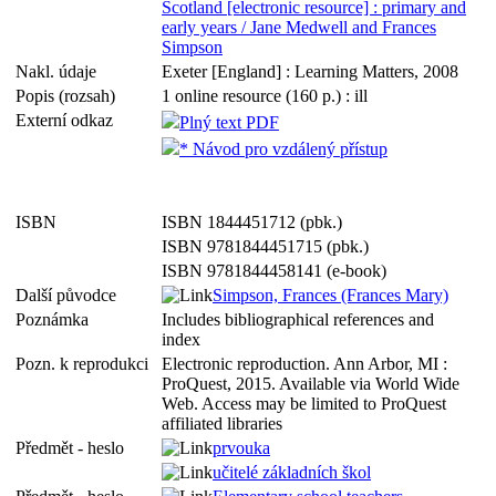
Scotland [electronic resource] : primary and
early years / Jane Medwell and Frances
Simpson
Nakl. údaje
Exeter [England] : Learning Matters, 2008
Popis (rozsah)
1 online resource (160 p.) : ill
Externí odkaz
Plný text PDF
* Návod pro vzdálený přístup
ISBN
ISBN 1844451712 (pbk.)
ISBN 9781844451715 (pbk.)
ISBN 9781844458141 (e-book)
Další původce
Simpson, Frances (Frances Mary)
Poznámka
Includes bibliographical references and
index
Pozn. k reprodukci
Electronic reproduction. Ann Arbor, MI :
ProQuest, 2015. Available via World Wide
Web. Access may be limited to ProQuest
affiliated libraries
Předmět - heslo
prvouka
učitelé základních škol