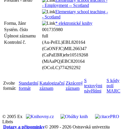
Předmět - heslo
Elementary school teachers -
- Employment -- Scotland
Elementary school teaching -
- Scotland
Forma, žánr
* elektronické knihy
Systém. číslo
001735980
Úplnost záznamu
full
Kontrolní č.
(Au-PeEL)EBL820164
(CaONFJC)MIL266347
(CaPaEBR)ebr10519268
(MiAaPQ)EBC820164
(OCoLC)774292292
S
S kódy
Zvolte
Standardní
Katalogizační
Zkrácený
textovými
polí
formát:
formát
záznam
záznam
návěštími
MARC
© 2005 Ex
Libris
Dotazy a připomínky
© 2009 - 2026 Ostravská univerzita