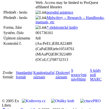
Web. Access may be limited to ProQuest
affiliated libraries
Předmět - heslo
porodní asistence
Předmět - heslo
Midwifery -- Research -- Handbooks,
manuals, etc
Forma, žánr
* elektronické knihy
Systém. číslo
001736161
Úplnost záznamu
full
Kontrolní č.
(Au-PeEL)EBL822489
(CaPaEBR)ebr10518761
(MiAaPQ)EBC822489
(OCoLC)768732313
S
S kódy
Zvolte
Standardní
Katalogizační
Zkrácený
textovými
polí
formát:
formát
záznam
záznam
návěštími
MARC
© 2005 Ex
Libris