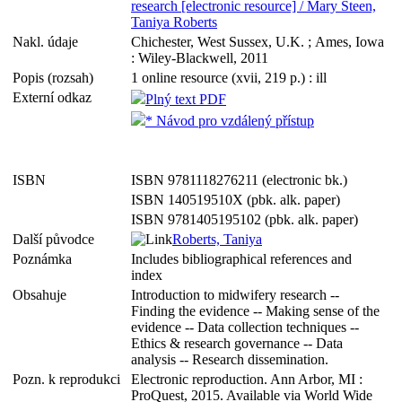
research [electronic resource] / Mary Steen,
Taniya Roberts
Nakl. údaje
Chichester, West Sussex, U.K. ; Ames, Iowa
: Wiley-Blackwell, 2011
Popis (rozsah)
1 online resource (xvii, 219 p.) : ill
Externí odkaz
Plný text PDF
* Návod pro vzdálený přístup
ISBN
ISBN 9781118276211 (electronic bk.)
ISBN 140519510X (pbk. alk. paper)
ISBN 9781405195102 (pbk. alk. paper)
Další původce
Roberts, Taniya
Poznámka
Includes bibliographical references and
index
Obsahuje
Introduction to midwifery research --
Finding the evidence -- Making sense of the
evidence -- Data collection techniques --
Ethics & research governance -- Data
analysis -- Research dissemination.
Pozn. k reprodukci
Electronic reproduction. Ann Arbor, MI :
ProQuest, 2015. Available via World Wide