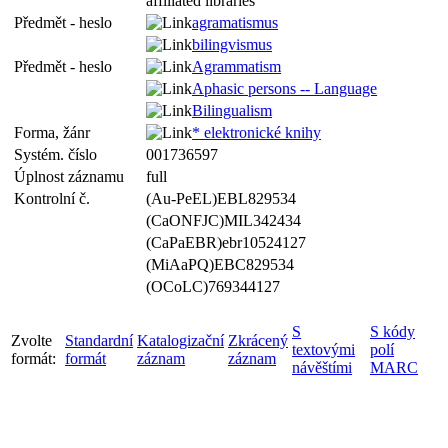
affiliated libraries
Předmět - heslo
agramatismus
bilingvismus
Předmět - heslo
Agrammatism
Aphasic persons -- Language
Bilingualism
Forma, žánr
* elektronické knihy
Systém. číslo
001736597
Úplnost záznamu
full
Kontrolní č.
(Au-PeEL)EBL829534
(CaONFJC)MIL342434
(CaPaEBR)ebr10524127
(MiAaPQ)EBC829534
(OCoLC)769344127
S
S kódy
Zvolte
Standardní
Katalogizační
Zkrácený
textovými
polí
formát:
formát
záznam
záznam
návěštími
MARC