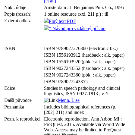
[et al.]
Nakl. údaje
Amsterdam : J. Benjamins Pub. Co., 1995
Popis (rozsah)
1 online resource (xxi, 211 p.) : ill
Externí odkaz
Plný text PDF
* Návod pro vzdálený přístup
ISBN
ISBN 9789027276360 (electronic bk.)
ISBN 1556193912 (hardback : alk. paper)
ISBN 1556193920 (pbk. : alk. paper)
ISBN 9027243352 (hardback : alk. paper)
ISBN 9027243360 (pbk. : alk. paper)
ISBN 9789027243355
Edice
Studies in speech pathology and clinical
linguistics, ISSN 0927-1813 ; v. 5
Další původce
Menn, Lise
Poznámka
Includes bibliographical references (p.
[202]-211) and index
Pozn. k reprodukci
Electronic reproduction. Ann Arbor, MI :
ProQuest, 2015. Available via World Wide
Web. Access may be limited to ProQuest