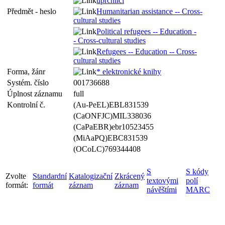
uprchlíci
Předmět - heslo
Humanitarian assistance -- Cross-
cultural studies
Political refugees -- Education -
- Cross-cultural studies
Refugees -- Education -- Cross-
cultural studies
Forma, žánr
* elektronické knihy
Systém. číslo
001736688
Úplnost záznamu
full
Kontrolní č.
(Au-PeEL)EBL831539
(CaONFJC)MIL338036
(CaPaEBR)ebr10523455
(MiAaPQ)EBC831539
(OCoLC)769344408
S
S kódy
Zvolte
Standardní
Katalogizační
Zkrácený
textovými
polí
formát:
formát
záznam
záznam
návěštími
MARC