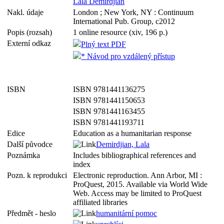
Lala Demirdjian
Nakl. údaje
London ; New York, NY : Continuum
International Pub. Group, c2012
Popis (rozsah)
1 online resource (xiv, 196 p.)
Externí odkaz
Plný text PDF
* Návod pro vzdálený přístup
ISBN
ISBN 9781441136275
ISBN 9781441150653
ISBN 9781441163455
ISBN 9781441193711
Edice
Education as a humanitarian response
Další původce
Demirdjian, Lala
Poznámka
Includes bibliographical references and
index
Pozn. k reprodukci
Electronic reproduction. Ann Arbor, MI :
ProQuest, 2015. Available via World Wide
Web. Access may be limited to ProQuest
affiliated libraries
Předmět - heslo
humanitární pomoc