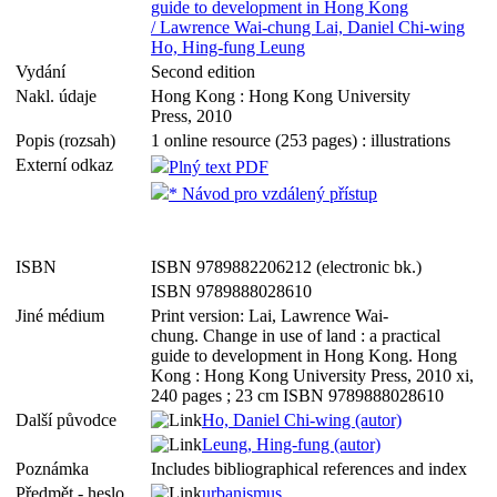
guide to development in Hong Kong
/ Lawrence Wai-chung Lai, Daniel Chi-wing
Ho, Hing-fung Leung
Vydání
Second edition
Nakl. údaje
Hong Kong : Hong Kong University
Press, 2010
Popis (rozsah)
1 online resource (253 pages) : illustrations
Externí odkaz
Plný text PDF
* Návod pro vzdálený přístup
ISBN
ISBN 9789882206212 (electronic bk.)
ISBN 9789888028610
Jiné médium
Print version: Lai, Lawrence Wai-
chung. Change in use of land : a practical
guide to development in Hong Kong. Hong
Kong : Hong Kong University Press, 2010 xi,
240 pages ; 23 cm ISBN 9789888028610
Další původce
Ho, Daniel Chi-wing (autor)
Leung, Hing-fung (autor)
Poznámka
Includes bibliographical references and index
Předmět - heslo
urbanismus