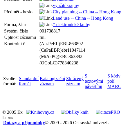
využití krajiny
Předmět - heslo
City planning -- China -- Hong Kong
Land use -- China -- Hong Kong
Forma, žánr
* elektronické knihy
Systém. číslo
001738817
Úplnost záznamu
full
Kontrolní č.
(Au-PeEL)EBL863892
(CaPaEBR)ebr11047114
(MiAaPQ)EBC863892
(OCoLC)778340238
S
S kódy
Zvolte
Standardní
Katalogizační
Zkrácený
textovými
polí
formát:
formát
záznam
záznam
návěštími
MARC
© 2005 Ex
Libris
Dotazy a připomínky
© 2009 - 2026 Ostravská univerzita