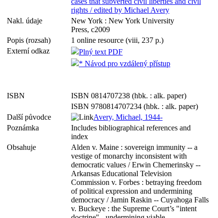
cases that subverted civil liberties and civil
rights / edited by Michael Avery
Nakl. údaje
New York : New York University
Press, c2009
Popis (rozsah)
1 online resource (viii, 237 p.)
Externí odkaz
Plný text PDF
* Návod pro vzdálený přístup
ISBN
ISBN 0814707238 (hbk. : alk. paper)
ISBN 9780814707234 (hbk. : alk. paper)
Další původce
Avery, Michael, 1944-
Poznámka
Includes bibliographical references and
index
Obsahuje
Alden v. Maine : sovereign immunity -- a
vestige of monarchy inconsistent with
democratic values / Erwin Chemerinsky --
Arkansas Educational Television
Commission v. Forbes : betraying freedom
of political expression and undermining
democracy / Jamin Raskin -- Cuyahoga Falls
v. Buckeye : the Supreme Court’s "intent
doctrine" - undermining viable