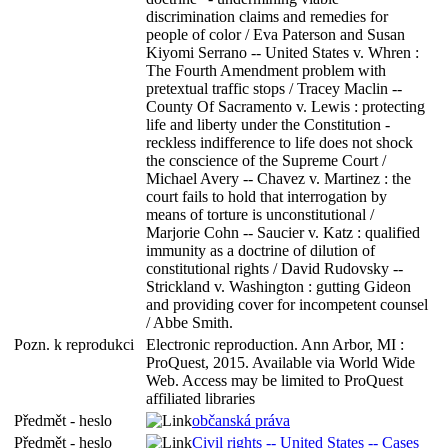
discrimination claims and remedies for
people of color / Eva Paterson and Susan
Kiyomi Serrano -- United States v. Whren :
The Fourth Amendment problem with
pretextual traffic stops / Tracey Maclin --
County Of Sacramento v. Lewis : protecting
life and liberty under the Constitution -
reckless indifference to life does not shock
the conscience of the Supreme Court /
Michael Avery -- Chavez v. Martinez : the
court fails to hold that interrogation by
means of torture is unconstitutional /
Marjorie Cohn -- Saucier v. Katz : qualified
immunity as a doctrine of dilution of
constitutional rights / David Rudovsky --
Strickland v. Washington : gutting Gideon
and providing cover for incompetent counsel
/ Abbe Smith.
Pozn. k reprodukci
Electronic reproduction. Ann Arbor, MI :
ProQuest, 2015. Available via World Wide
Web. Access may be limited to ProQuest
affiliated libraries
Předmět - heslo
občanská práva
Předmět - heslo
Civil rights -- United States -- Cases