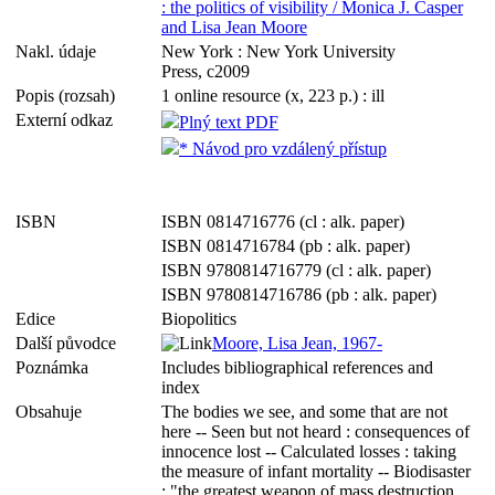
: the politics of visibility / Monica J. Casper
and Lisa Jean Moore
Nakl. údaje
New York : New York University
Press, c2009
Popis (rozsah)
1 online resource (x, 223 p.) : ill
Externí odkaz
Plný text PDF
* Návod pro vzdálený přístup
ISBN
ISBN 0814716776 (cl : alk. paper)
ISBN 0814716784 (pb : alk. paper)
ISBN 9780814716779 (cl : alk. paper)
ISBN 9780814716786 (pb : alk. paper)
Edice
Biopolitics
Další původce
Moore, Lisa Jean, 1967-
Poznámka
Includes bibliographical references and
index
Obsahuje
The bodies we see, and some that are not
here -- Seen but not heard : consequences of
innocence lost -- Calculated losses : taking
the measure of infant mortality -- Biodisaster
: "the greatest weapon of mass destruction