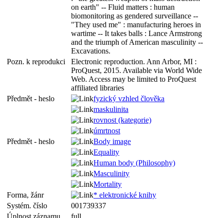
on earth" -- Fluid matters : human
biomonitoring as gendered surveillance --
"They used me" : manufacturing heroes in
wartime -- It takes balls : Lance Armstrong
and the triumph of American masculinity --
Excavations.
Pozn. k reprodukci
Electronic reproduction. Ann Arbor, MI :
ProQuest, 2015. Available via World Wide
Web. Access may be limited to ProQuest
affiliated libraries
Předmět - heslo
fyzický vzhled člověka
maskulinita
rovnost (kategorie)
úmrtnost
Předmět - heslo
Body image
Equality
Human body (Philosophy)
Masculinity
Mortality
Forma, žánr
* elektronické knihy
Systém. číslo
001739337
Úplnost záznamu
full