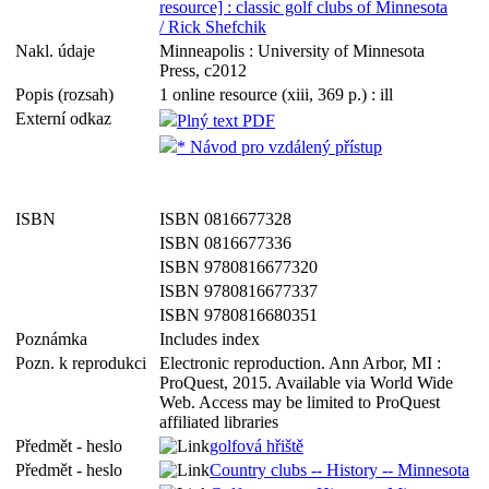
resource] : classic golf clubs of Minnesota
/ Rick Shefchik
Nakl. údaje
Minneapolis : University of Minnesota
Press, c2012
Popis (rozsah)
1 online resource (xiii, 369 p.) : ill
Externí odkaz
Plný text PDF
* Návod pro vzdálený přístup
ISBN
ISBN 0816677328
ISBN 0816677336
ISBN 9780816677320
ISBN 9780816677337
ISBN 9780816680351
Poznámka
Includes index
Pozn. k reprodukci
Electronic reproduction. Ann Arbor, MI :
ProQuest, 2015. Available via World Wide
Web. Access may be limited to ProQuest
affiliated libraries
Předmět - heslo
golfová hřiště
Předmět - heslo
Country clubs -- History -- Minnesota